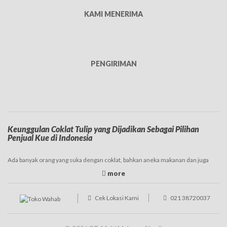
KAMI MENERIMA
PENGIRIMAN
Keunggulan Coklat Tulip yang Dijadikan Sebagai Pilihan
Penjual Kue di Indonesia
Ada banyak orang yang suka dengan coklat, bahkan aneka makanan dan juga
minuman dengan rasa coklat begitu digemari saat ini. Banyak brand-brand yang
mengeluarkan produk
coklat
masak atau siap pakai, diantaranya adalah coklat
Tulip, nama yang tentunya sudah tidak asing bagi Anda bukan. Harga coklat Tulip
ini dipasaran juga relatif terjangkau dibandingkan dengan merk yang lainnya,
Cek Lokasi Kami
021 38720037
variannya sendiri banyak ada dark coklat, coklat couventure, dan masih banyak
lagi yang lainnya.