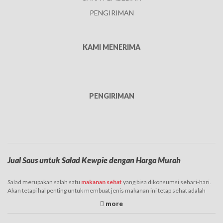
PENGIRIMAN
KAMI MENERIMA
PENGIRIMAN
Jual Saus untuk Salad Kewpie dengan Harga Murah
Salad merupakan salah satu
makanan sehat
yang bisa dikonsumsi sehari-hari.
Akan tetapi hal penting untuk membuat jenis makanan ini tetap sehat adalah
dengan mengonsumsi salad dengan saus yang juga sehat. Langkah tersebut
bisa dengan menggunakan produk dari Kewpie yang menawarkan berbagai
pilihan Kewpie saus siram yang digunakan untuk salad dressing. Produk yang