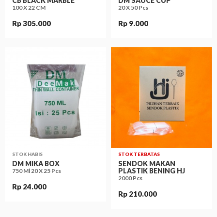
CB BLACK MARBLE
DM SAUCE CUP
100 X 22 CM
20 X 50 Pcs
Rp 305.000
Rp 9.000
STOK HABIS
STOK TERBATAS
DM MIKA BOX
SENDOK MAKAN
PLASTIK BENING HJ
750 Ml 20 X 25 Pcs
2000 Pcs
Rp 24.000
Rp 210.000