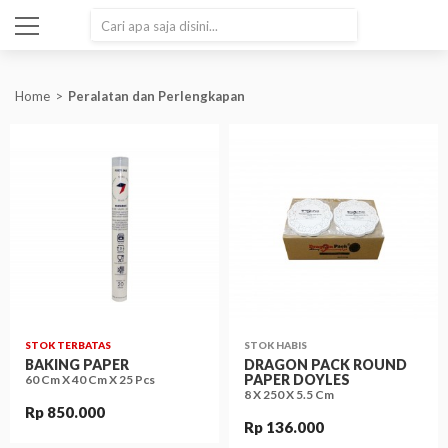
SEARCH
Home
Peralatan dan Perlengkapan
STOK TERBATAS
STOK HABIS
BAKING PAPER
DRAGON PACK ROUND
PAPER DOYLES
60 Cm X 40 Cm X 25 Pcs
8 X 250 X 5.5 Cm
Rp 850.000
Rp 136.000