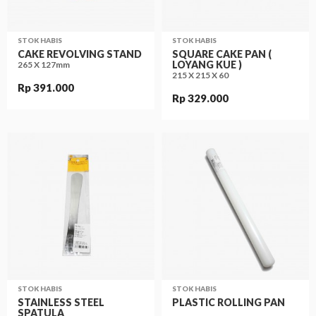
STOK HABIS
STOK HABIS
CAKE REVOLVING STAND
SQUARE CAKE PAN (
LOYANG KUE )
265 X 127mm
215 X 215 X 60
Rp 391.000
Rp 329.000
STOK HABIS
STOK HABIS
STAINLESS STEEL
PLASTIC ROLLING PAN
SPATULA