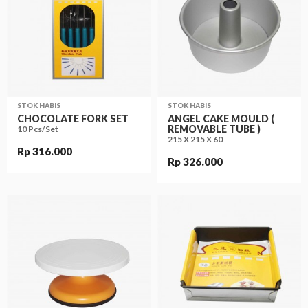
STOK HABIS
STOK HABIS
CHOCOLATE FORK SET
ANGEL CAKE MOULD (
REMOVABLE TUBE )
10 Pcs/Set
215 X 215 X 60
Rp 316.000
Rp 326.000