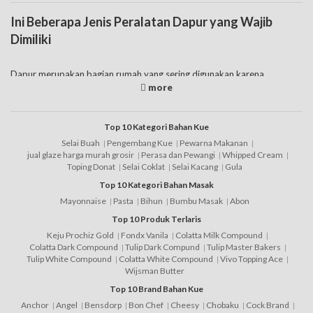
Ini Beberapa Jenis Peralatan Dapur yang Wajib
Dimiliki
Dapur merupakan bagian rumah yang sering digunakan karena
dimanfaatkan untuk menyiapkan makanan. Agar fungsi tersebut dapat
berjalan dengan baik, dapur juga perlu diisi dengan peralatan dapur
yang wajib untuk dimiliki sehingga mempunyai peralatan dapur lengkap
yang bisa dimanfaatkan untuk mengolah dan menyiapkan makanan.
Top 10 Kategori Bahan Kue
Adapun berbagai jenis alat dapur yang perlu dimiliki adalah
Selai Buah
Pengembang Kue
Pewarna Makanan
perlengkapan dapur seperti berikut ini:
jual glaze harga murah grosir
Perasa dan Pewangi
Whipped Cream
Toping Donat
Selai Coklat
Selai Kacang
Gula
• Set pisau merupakan perlengkapan pertama yang dibutuhkan di
Top 10 Kategori Bahan Masak
dapur. Jenis ini mempunyai manfaat untuk memotong, mengiris,
Mayonnaise
Pasta
Bihun
Bumbu Masak
Abon
mengupas, dan juga berbagai hal lainnya sehingga memudahkan untuk
memasak. Akan lebih baik untuk memilih jenis pisau set yang sudah
Top 10 Produk Terlaris
mempunyai tempatnya sendiri dan terdiri dari beberapa pisau sehingga
Keju Prochiz Gold
Fondx Vanila
Colatta Milk Compound
bisa membuatnya terlihat rapi apabila ditata dengan perabot dapur
Colatta Dark Compound
Tulip Dark Compund
Tulip Master Bakers
lainnya.
Tulip White Compound
Colatta White Compound
Vivo Topping Ace
• Talenan merupakan produk selanjutnya yang digunakan untuk alas
Wijsman Butter
memotong bahan makanan.
Top 10 Brand Bahan Kue
• Penanak nasi seperti rice cooker merupakan pilihan alat dapur
Anchor
Angel
Bensdorp
Bon Chef
Cheesy
Chobaku
Cock Brand
modern yang memudahkan untuk membuat nasi.