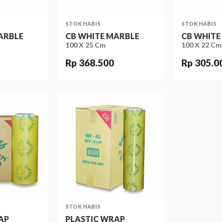
STOK HABIS
STOK HABIS
ARBLE
CB WHITE MARBLE
CB WHITE
100 X 25 Cm
100 X 22 Cm
Rp 368.500
Rp 305.0
STOK HABIS
AP
PLASTIC WRAP