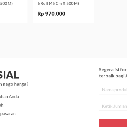
 500 M)
6 Roll (45 Cm X 500 M)
Rp 970.000
Segera isi f
IAL
terbaik bagi
n nego harga?
tuhan Anda
ah
 pasaran