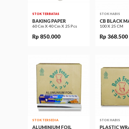
STOK TERBATAS
STOK HABIS
BAKING PAPER
CB BLACK M
60 Cm X 40 Cm X 25 Pcs
100 X 25 CM
Rp 850.000
Rp 368.500
STOK TERSEDIA
STOK HABIS
ALUMINIUM FOIL
PLASTIC WR