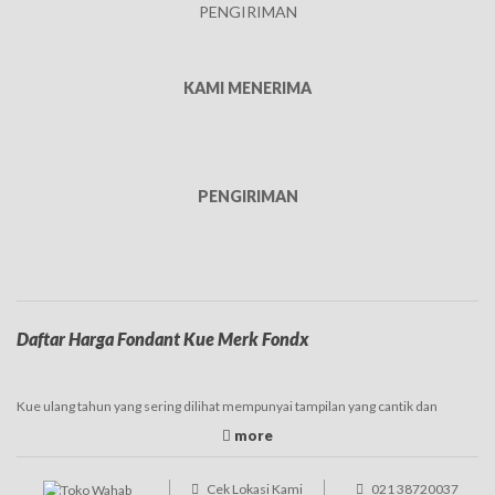
PENGIRIMAN
KAMI MENERIMA
PENGIRIMAN
Daftar Harga Fondant Kue Merk Fondx
Kue ulang tahun yang sering dilihat mempunyai tampilan yang cantik dan
beragam. Tampilan tersebut juga merupakan peran serta dari fondant atau
hiasan yang digunakan pada kue. Fondant sendiri merupakan jenis adonan yang
mempunyai bahan dasar
gula
. Fondant bisa digunakan untuk menghias kue
tart, kue kering, dan juga manisan. Jenis fondant ada dua yaitu fondant icing dan
Cek Lokasi Kami
021 38720037