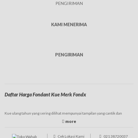
PENGIRIMAN
KAMI MENERIMA
PENGIRIMAN
Daftar Harga Fondant Kue Merk Fondx
Kue ulang tahun yang sering dilihat mempunyai tampilan yang cantik dan
beragam. Tampilan tersebut juga merupakan peran serta dari fondant atau
hiasan yang digunakan pada kue. Fondant sendiri merupakan jenis adonan yang
mempunyai bahan dasar
gula
. Fondant bisa digunakan untuk menghias kue
tart, kue kering, dan juga manisan. Jenis fondant ada dua yaitu fondant icing dan
Cek Lokasi Kami
021 38720037