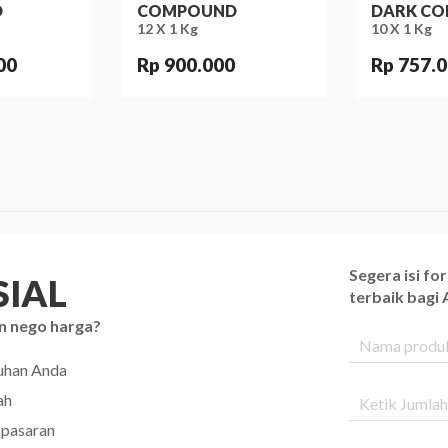
D
COMPOUND
DARK CO
12 X 1 Kg
10 X 1 Kg
00
Rp 900.000
Rp 757.
Segera isi f
IAL
terbaik bagi
n nego harga?
tuhan Anda
ah
 pasaran