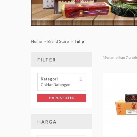
Home
Brand Store
Tulip
Menampilkan 7 prod
FILTER
Hapus
Kategori
Filter
Coklat Batangan
Kategori
HAPUS FILTER
HARGA