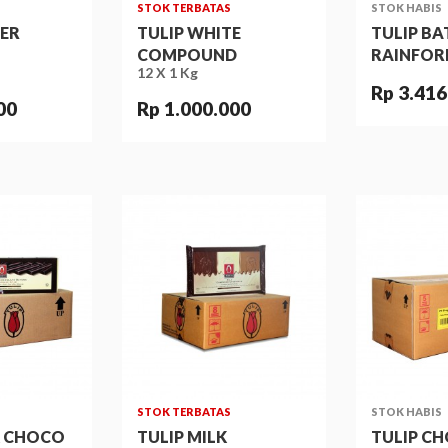
STOK TERBATAS
STOK HABIS
TER
TULIP WHITE
TULIP B
COMPOUND
RAINFORE
12 X 1 Kg
Rp 3.416
00
Rp 1.000.000
STOK TERBATAS
STOK HABIS
K CHOCO
TULIP MILK
TULIP C