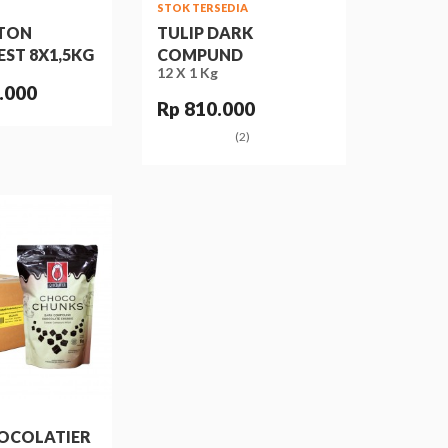
STOK TERSEDIA
ATON
TULIP DARK
ST 8X1,5KG
COMPUND
12 X 1 Kg
.000
Rp 810.000
(2)
HOCOLATIER