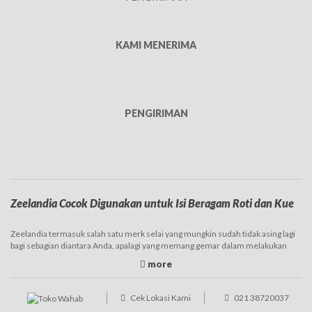
KAMI MENERIMA
PENGIRIMAN
Zeelandia Cocok Digunakan untuk Isi Beragam Roti dan Kue
Zeelandia termasuk salah satu merk selai yang mungkin sudah tidak asing lagi
bagi sebagian diantara Anda, apalagi yang memang gemar dalam melakukan
baking. Brand yang satu ini memang sudah terkenal sejak lama dan juga banyak
digunakan. Produk Zeelandia ini sendiri varian atau jenisnya tergolong cukup
banyak, sehingga nantinya dapat disesuaikan dengan kebutuhan. Selai
Zeelandia hadir di pasaran dalam ukuran yang beragam, diantaranya adalah
Cek Lokasi Kami
021 38720037
kiloan, namun juga ada repack dalam ukuran lebih kecil atau dijual curah.