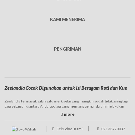
KAMI MENERIMA
PENGIRIMAN
Zeelandia Cocok Digunakan untuk Isi Beragam Roti dan Kue
Zeelandia termasuk salah satu merk selai yang mungkin sudah tidak asing lagi
bagi sebagian diantara Anda, apalagi yang memang gemar dalam melakukan
baking. Brand yang satu ini memang sudah terkenal sejak lama dan juga banyak
digunakan. Produk Zeelandia ini sendiri varian atau jenisnya tergolong cukup
banyak, sehingga nantinya dapat disesuaikan dengan kebutuhan. Selai
Zeelandia hadir di pasaran dalam ukuran yang beragam, diantaranya adalah
Cek Lokasi Kami
021 38720037
kiloan, namun juga ada repack dalam ukuran lebih kecil atau dijual curah.