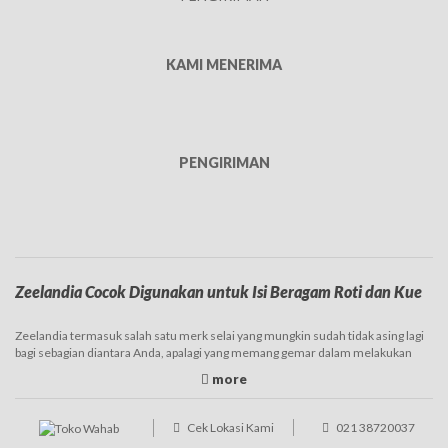
KAMI MENERIMA
PENGIRIMAN
Zeelandia Cocok Digunakan untuk Isi Beragam Roti dan Kue
Zeelandia termasuk salah satu merk selai yang mungkin sudah tidak asing lagi
bagi sebagian diantara Anda, apalagi yang memang gemar dalam melakukan
baking. Brand yang satu ini memang sudah terkenal sejak lama dan juga banyak
digunakan. Produk Zeelandia ini sendiri varian atau jenisnya tergolong cukup
banyak, sehingga nantinya dapat disesuaikan dengan kebutuhan. Selai
Zeelandia hadir di pasaran dalam ukuran yang beragam, diantaranya adalah
Cek Lokasi Kami
021 38720037
kiloan, namun juga ada repack dalam ukuran lebih kecil atau dijual curah.