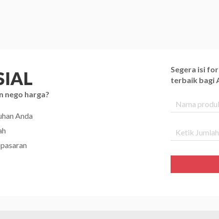
Segera isi f
IAL
terbaik bagi
n nego harga?
tuhan Anda
ah
 pasaran