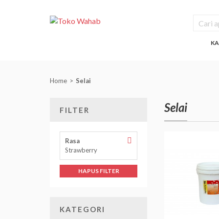
KA
Home
Selai
Selai
FILTER
Hapus
Rasa
Filter
Strawberry
Rasa
HAPUS FILTER
KATEGORI