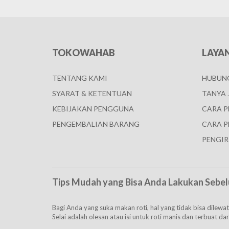
TOKOWAHAB
LAYA
TENTANG KAMI
HUBUNG
SYARAT & KETENTUAN
TANYA 
KEBIJAKAN PENGGUNA
CARA 
PENGEMBALIAN BARANG
CARA P
PENGIR
Tips Mudah yang Bisa Anda Lakukan Sebel
Bagi Anda yang suka makan roti, hal yang tidak bisa dile
Selai adalah olesan atau isi untuk roti manis dan terbuat dar
akan membeli produk ini, bisa untuk memperhatikan beberap