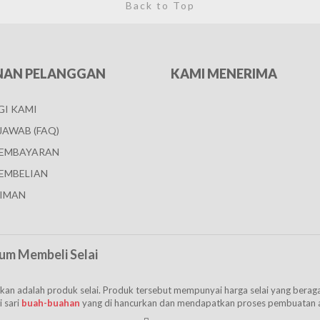
Back to Top
NAN PELANGGAN
KAMI MENERIMA
I KAMI
JAWAB (FAQ)
PEMBAYARAN
EMBELIAN
IMAN
um Membeli Selai
watkan adalah produk selai. Produk tersebut mempunyai harga selai yang ber
i sari
buah-buahan
yang di hancurkan dan mendapatkan proses pembuatan ag
a hal berikut ini: