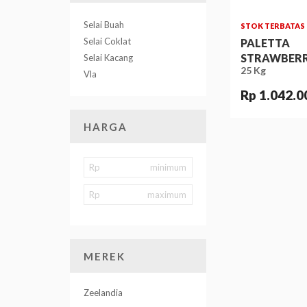
Selai Buah
STOK TERBATAS
Selai Coklat
PALETTA
STRAWBER
Selai Kacang
25 Kg
Vla
Rp 1.042.0
HARGA
Rp
Rp
MEREK
Zeelandia