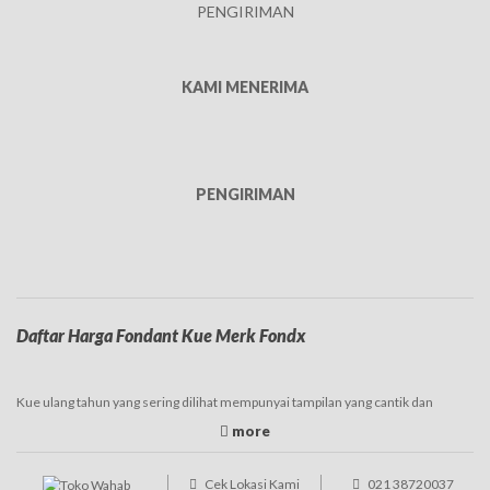
PENGIRIMAN
KAMI MENERIMA
PENGIRIMAN
Daftar Harga Fondant Kue Merk Fondx
Kue ulang tahun yang sering dilihat mempunyai tampilan yang cantik dan
beragam. Tampilan tersebut juga merupakan peran serta dari fondant atau
hiasan yang digunakan pada kue. Fondant sendiri merupakan jenis adonan yang
mempunyai bahan dasar
gula
. Fondant bisa digunakan untuk menghias kue
tart, kue kering, dan juga manisan. Jenis fondant ada dua yaitu fondant icing dan
Cek Lokasi Kami
021 38720037