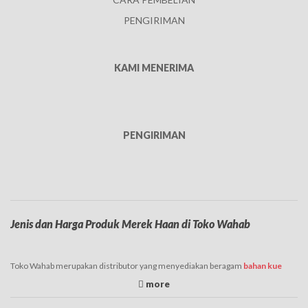
PENGIRIMAN
KAMI MENERIMA
PENGIRIMAN
Jenis dan Harga Produk Merek Haan di Toko Wahab
Toko Wahab merupakan distributor yang menyediakan beragam
bahan kue
yang dibutuhkan untuk membuat olahan kue, pastry, roti, dan juga cookies
lainnya. Di tempat ini selain kemudahan membeli secara online juga
mempunyai keunggulan dengan pilihan produk yang beragam. Salah satunya