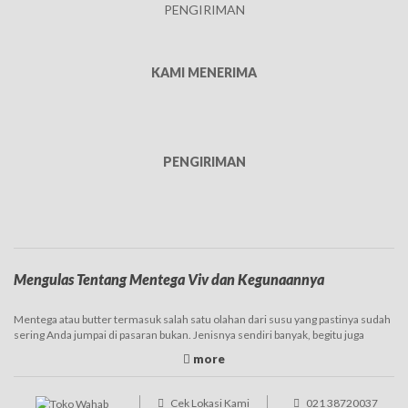
PENGIRIMAN
KAMI MENERIMA
PENGIRIMAN
Mengulas Tentang Mentega Viv dan Kegunaannya
Mentega atau butter termasuk salah satu olahan dari susu yang pastinya sudah
sering Anda jumpai di pasaran bukan. Jenisnya sendiri banyak, begitu juga
dengan brand atau merk yang mengeluarkan produknya, diantaranya adalah
mentega Viv. Harga
mentega
Viv yang tergolong murah inilah yang membuat
banyak ibu-ibu di rumah apalagi yang gemar baking menjadikannya sebagai
pilihan karena memang untuk harganya bisa dibilang terjangkau.
Cek Lokasi Kami
021 38720037