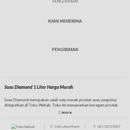
PENGIRIMAN
KAMI MENERIMA
PENGIRIMAN
Susu Diamond 1 Liter Harga Murah
Susu Diamond merupakan salah satu merek produk susu yang bisa
didapatkan di Toko Wahab. Toko ini menawarkan beragam produk
susu mulai dari susu UHT Diamond,
susu evaporasi
, susu bubuk, dan
juga susu cair. Terdapat banyak pilihan di tempat ini yang bisa
disesuaikan dengan kebutuhan. Susu UHT merupakan susu cair yang
bisa langsung diminum sehari-hari. Harga susu Diamond di
Cek Lokasi Kami
021 38720037