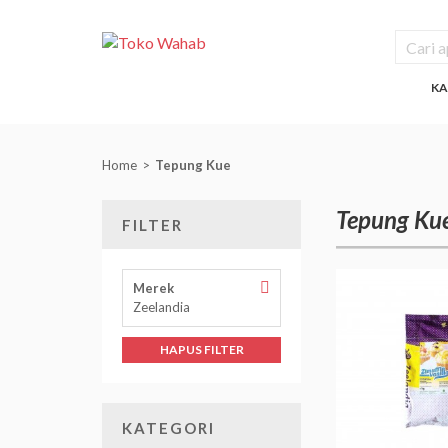
KA
Home
Tepung Kue
Tepung Ku
FILTER
Hapus
Merek
Filter
Zeelandia
Merek
HAPUS FILTER
KATEGORI