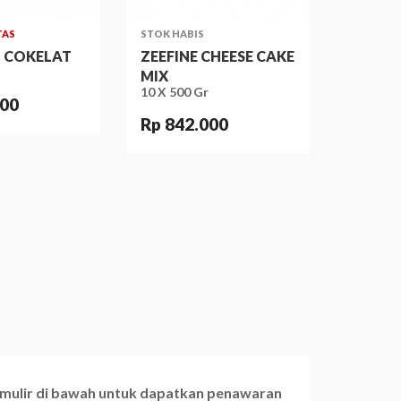
TAS
STOK HABIS
N COKELAT
ZEEFINE CHEESE CAKE
MIX
10 X 500 Gr
000
Rp 842.000
ormulir di bawah untuk dapatkan penawaran