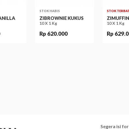
STOK HABIS
STOK TERBA
ANILLA
ZIBROWNIE KUKUS
ZIMUFFI
10 X 1 Kg
10 X 1 Kg
0
Rp 620.000
Rp 629.
Segera isi f