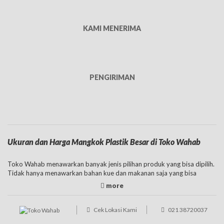
KAMI MENERIMA
PENGIRIMAN
Ukuran dan Harga Mangkok Plastik Besar di Toko Wahab
Toko Wahab menawarkan banyak jenis pilihan produk yang bisa dipilih.
Tidak hanya menawarkan bahan kue dan makanan saja yang bisa
didapatkan di tempat ini seperti keju, tepung, selai, biji-bijian,
margarin
,
mentega, coklat, dan masih banyak bahan kue dan makanan lainnya.
Tetapi di tempat ini juga bisa menjadi pilihan terbaik untuk membeli
peralatan makan yang dibutuhkan. Di
tokowahab.com
menjadi pilihan
Cek Lokasi Kami
021 38720037
tepat untuk mendapatkan cup plastik yang bisa digunakan untuk usaha