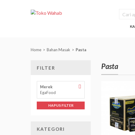
KA
Home
Bahan Masak
Pasta
Pasta
FILTER
Hapus
Merek
Filter
EgaFood
Merek
HAPUS FILTER
KATEGORI