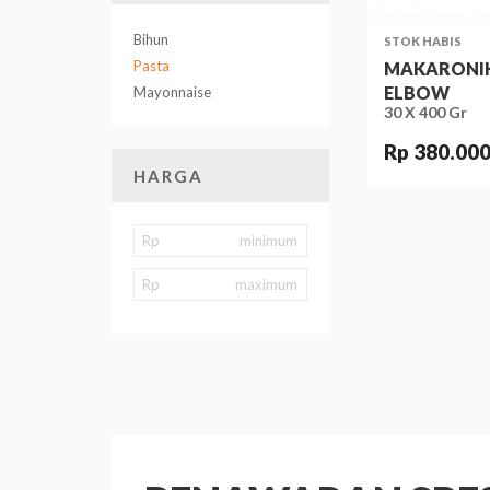
Bihun
STOK HABIS
Pasta
MAKARONI
ELBOW
Mayonnaise
30 X 400 Gr
Rp 380.00
HARGA
Rp
Rp