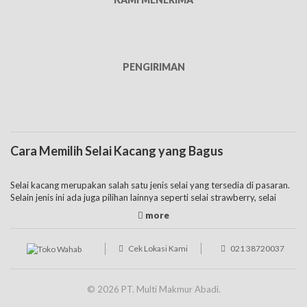
PENGIRIMAN
Cara Memilih Selai Kacang yang Bagus
Selai kacang merupakan salah satu jenis selai yang tersedia di pasaran.
Selain jenis ini ada juga pilihan lainnya seperti selai strawberry, selai
nanas,
selai coklat
, dan banyak lainnya. Harga selai kacang tentunya
berbeda tergantung dari varian rasanya apakah selai coklat kacang,
selai hazelnut, dan juga rasa lainnya. Anda juga bisa membuat selai
kacang sendiri sehingga lebih murah. Tetapi proses ini akan lebih repot,
Cek Lokasi Kami
021 38720037
sehingga disarankan untuk membelinya yang banyak ditawarkan di
pasaran.
© 2026 PT. Multi Makmur Abadi.
Bagi yang akan membeli selai jenis ini, beberapa pertimbangan yang