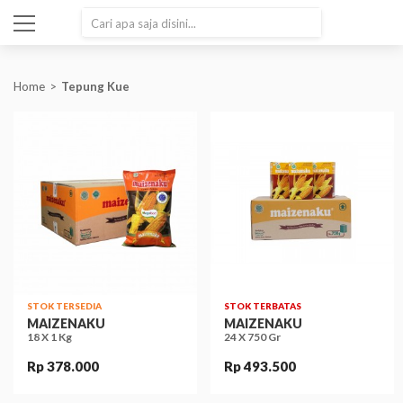
SEARCH
Home
Tepung Kue
STOK TERSEDIA
STOK TERBATAS
MAIZENAKU
MAIZENAKU
18 X 1 Kg
24 X 750 Gr
Rp 378.000
Rp 493.500