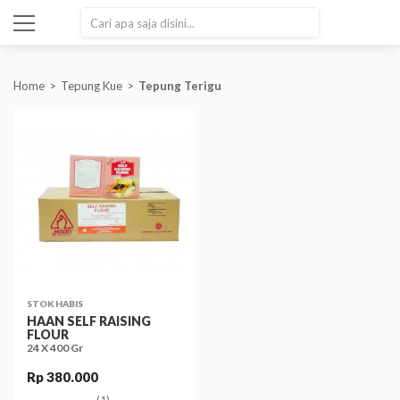
SEARCH
Home
Tepung Kue
Tepung Terigu
STOK HABIS
HAAN SELF RAISING
FLOUR
24 X 400 Gr
Rp 380.000
(1)