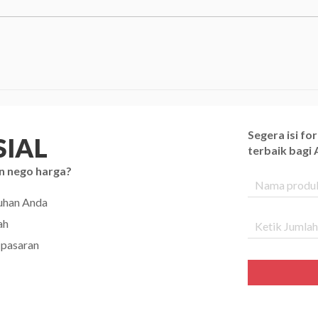
Segera isi f
IAL
terbaik bagi
n nego harga?
tuhan Anda
ah
 pasaran