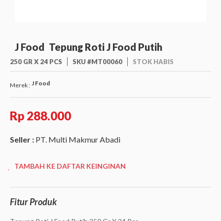
J Food
Tepung Roti J Food Putih
250 GR X 24 PCS
SKU #MT00060
STOK HABIS
J Food
Merek :
Rp 288.000
Seller :
PT. Multi Makmur Abadi
TAMBAH KE DAFTAR KEINGINAN
Fitur Produk