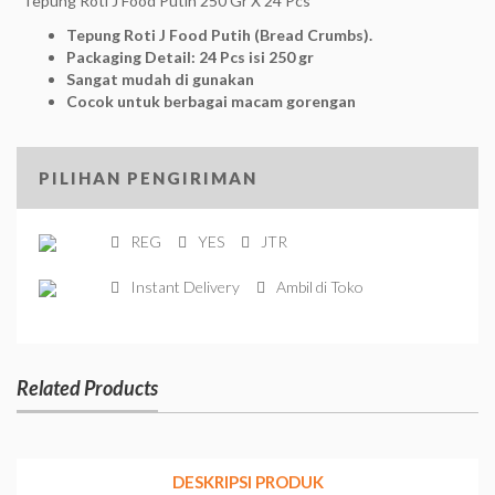
Tepung Roti J Food Putih 250 Gr X 24 Pcs
Tepung Roti J Food Putih (Bread Crumbs).
Packaging Detail: 24 Pcs isi 250 gr
Sangat mudah di gunakan
Cocok untuk berbagai macam gorengan
PILIHAN PENGIRIMAN
REG
YES
JTR
Instant Delivery
Ambil di Toko
Related Products
DESKRIPSI PRODUK