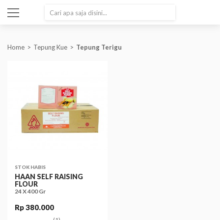
SEARCH
Home
Tepung Kue
Tepung Terigu
STOK HABIS
HAAN SELF RAISING
FLOUR
24 X 400 Gr
Rp 380.000
(1)