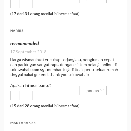
17
31
(
dari
orang menilai ini bermanfaat)
HARRIS
recommended
17 September 2018
Harga wisman butter cukup terjangkau, pengiriman cepat
dan packingan sangat rapi.. dengan sistem belanja online di
tokowahab.com sgt membantu jadi tidak perlu keluar rumah
tinggal pakai gosend. thank you tokowahab
Apakah ini membantu?
Laporkan ini
15
28
(
dari
orang menilai ini bermanfaat)
MARTABAK 88