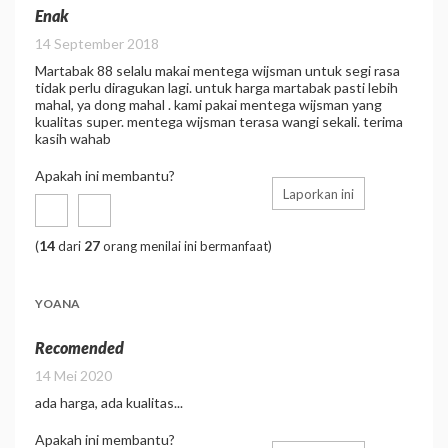
Enak
14 September 2018
Martabak 88 selalu makai mentega wijsman untuk segi rasa
tidak perlu diragukan lagi. untuk harga martabak pasti lebih
mahal, ya dong mahal . kami pakai mentega wijsman yang
kualitas super. mentega wijsman terasa wangi sekali. terima
kasih wahab
Apakah ini membantu?
Laporkan ini
14
27
(
dari
orang menilai ini bermanfaat)
YOANA
Recomended
14 Mei 2020
ada harga, ada kualitas...
Apakah ini membantu?