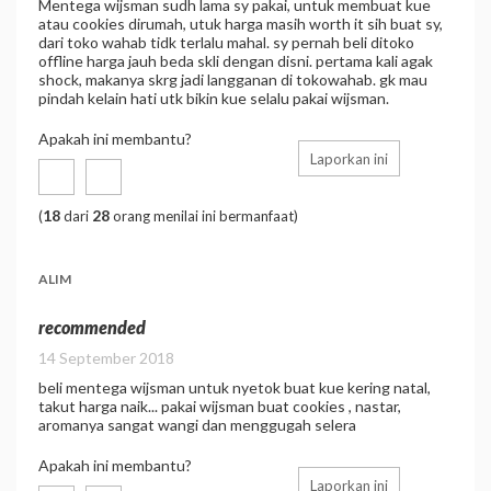
Mentega wijsman sudh lama sy pakai, untuk membuat kue
atau cookies dirumah, utuk harga masih worth it sih buat sy,
dari toko wahab tidk terlalu mahal. sy pernah beli ditoko
offline harga jauh beda skli dengan disni. pertama kali agak
shock, makanya skrg jadi langganan di tokowahab. gk mau
pindah kelain hati utk bikin kue selalu pakai wijsman.
Apakah ini membantu?
Laporkan ini
18
28
(
dari
orang menilai ini bermanfaat)
ALIM
recommended
14 September 2018
beli mentega wijsman untuk nyetok buat kue kering natal,
takut harga naik... pakai wijsman buat cookies , nastar,
aromanya sangat wangi dan menggugah selera
Apakah ini membantu?
Laporkan ini