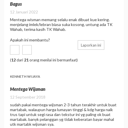
Bagus
12 Januari 2022
Mentega wisman memang selalu enak dibuat kue kering.
menjelang imlek/lebran biasa suka kosong, untung ada TK
Wahab, terima kasih TK Wahab.
Apakah ini membantu?
Laporkan ini
12
21
(
dari
orang menilai ini bermanfaat)
KENNETH WIJAYA
Mentega Wijsman
12 September 2018
sudah pakai mentega wijsman 2-3 tahun terakhir untuk buat
martabak, walaupun harga lumayan tinggi & kdg harga naik
trus tapi untuk segi rasa dan tekstur ini yg paling ok buat
martabak. banyk pelanggan yg tidak keberatan bayar mahal
utk martabk wijsman sya.