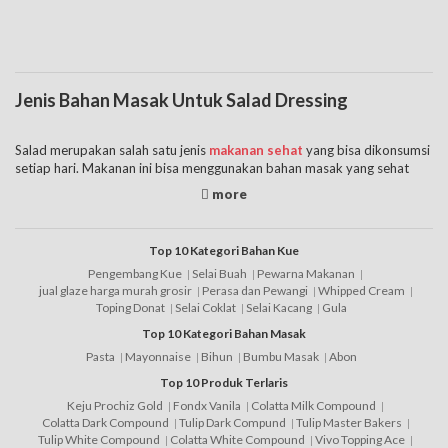
Jenis Bahan Masak Untuk Salad Dressing
Salad merupakan salah satu jenis
makanan sehat
yang bisa dikonsumsi
setiap hari. Makanan ini bisa menggunakan bahan masak yang sehat
seperti buah, sayur, dan juga campuran lainnya yang terdiri dari bahan
masakan yang sehat. Selain dari bahan bahan masakan yang sehat,
untuk membuat salad juga perlu memperhatikan cara pengolahannya.
Dimana bahan yang digunakan untuk salad hanya perlu dicuci bersih
Top 10 Kategori Bahan Kue
dan dipotong saja tanpa diolah seperti dikukus, direbus, ataupun
Pengembang Kue
Selai Buah
Pewarna Makanan
digoreng. Hal tersebut akan menjaga kualitas bahannya sehingga tetap
jual glaze harga murah grosir
Perasa dan Pewangi
Whipped Cream
sehat.
Toping Donat
Selai Coklat
Selai Kacang
Gula
Top 10 Kategori Bahan Masak
Untuk membuat rasa salad tidak hambar, Anda bisa menambahkan
Pasta
Mayonnaise
Bihun
Bumbu Masak
Abon
salad dressing yang salah satunya bisa menggunakan bahan untuk
memasak yaitu
mayonnaise
. Adapun jenis bahan memasak atau
Top 10 Produk Terlaris
membuat salad dressing adalah:
Keju Prochiz Gold
Fondx Vanila
Colatta Milk Compound
Colatta Dark Compound
Tulip Dark Compund
Tulip Master Bakers
1. Mayonnaise merupakan jenis yang mempunyai kandungan kalori
Tulip White Compound
Colatta White Compound
Vivo Topping Ace