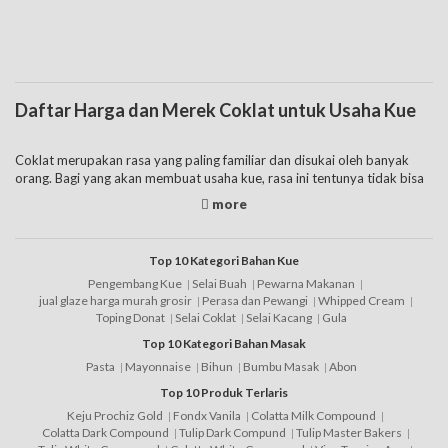
Daftar Harga dan Merek Coklat untuk Usaha Kue
Coklat merupakan rasa yang paling familiar dan disukai oleh banyak
orang. Bagi yang akan membuat usaha kue, rasa ini tentunya tidak bisa
untuk dilewatkan karena tentunya akan diminati banyak orang. Untuk
membuat kue rasa cokelat yang lezat, pastikan untuk memilih bahan
yang terbaik. Salah satunya adalah membeli bahan cokelat lengkap
yang ada di tokowahab.com secara online. Toko tersebut menawarkan
Top 10 Kategori Bahan Kue
berbagai bahan kue termasuk coklat dengan harga coklat yang
Pengembang Kue
Selai Buah
Pewarna Makanan
beragam. Dengan daftar harga coklat beragam tersebut bisa
jual glaze harga murah grosir
Perasa dan Pewangi
Whipped Cream
menyesuaikan budget belanja bahan dengan lebih hemat di toko coklat
Toping Donat
Selai Coklat
Selai Kacang
Gula
online ini.
Top 10 Kategori Bahan Masak
Pasta
Mayonnaise
Bihun
Bumbu Masak
Abon
Ketika membeli coklat di Toko Wahab, pertimbangan penting yang bisa
digunakan adalah dari jenis coklat yang sesuai kebutuhan. Berbagai jenis
Top 10 Produk Terlaris
yang dapat dipilih adalah:
Keju Prochiz Gold
Fondx Vanila
Colatta Milk Compound
Colatta Dark Compound
Tulip Dark Compund
Tulip Master Bakers