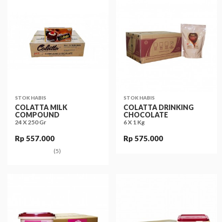
STOK HABIS
STOK HABIS
COLATTA MILK
COLATTA DRINKING
COMPOUND
CHOCOLATE
24 X 250 Gr
6 X 1 Kg
Rp 557.000
Rp 575.000
(5)