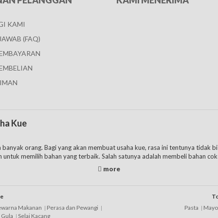
NAN PELANGGAN
KAMI MENERIMA
I KAMI
JAWAB (FAQ)
PEMBAYARAN
EMBELIAN
IMAN
aha Kue
eh banyak orang. Bagi yang akan membuat usaha kue, rasa ini tentunya tidak b
n untuk memilih bahan yang terbaik. Salah satunya adalah membeli bahan cok
klat dengan harga coklat yang beragam. Dengan daftar harga coklat beraga
yang bisa digunakan adalah dari jenis coklat yang sesuai kebutuhan. Berbagai
ue
To
ewarna Makanan
Perasa dan Pewangi
Pasta
Mayo
Gula
Selai Kacang