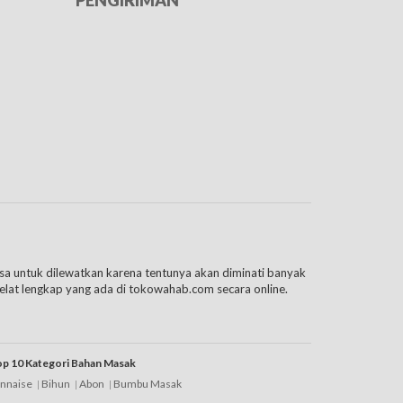
PENGIRIMAN
isa untuk dilewatkan karena tentunya akan diminati banyak
elat lengkap yang ada di tokowahab.com secara online.
m tersebut bisa menyesuaikan budget belanja bahan
 jenis yang dapat dipilih adalah:
p 10 Kategori Bahan Masak
nnaise
Bihun
Abon
Bumbu Masak