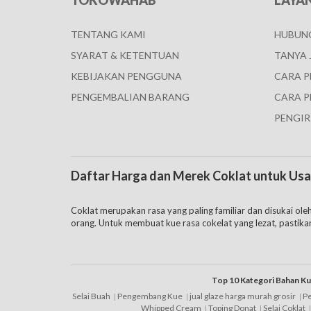
TOKOWAHAB
LAYA
TENTANG KAMI
HUBUNG
SYARAT & KETENTUAN
TANYA 
KEBIJAKAN PENGGUNA
CARA 
PENGEMBALIAN BARANG
CARA P
PENGIR
Daftar Harga dan Merek Coklat untuk Us
Coklat merupakan rasa yang paling familiar dan disukai ol
orang. Untuk membuat kue rasa cokelat yang lezat, pastika
Toko tersebut menawarkan berbagai bahan kue termasuk co
dengan lebih hemat di toko coklat online ini.
Ketika membeli coklat di Toko Wahab, pertimbangan penting 
Top 10 Kategori Bahan K
Selai Buah
Pengembang Kue
jual glaze harga murah grosir
P
Whipped Cream
Toping Donat
Selai Coklat