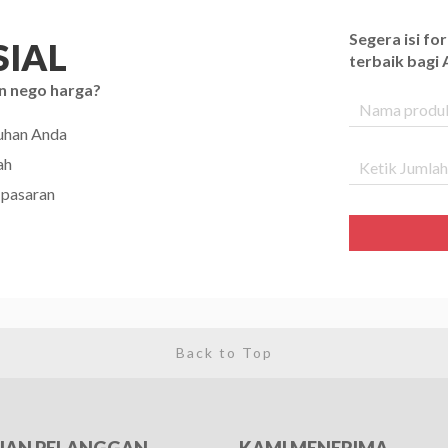
Segera isi f
IAL
terbaik bagi
n nego harga?
tuhan Anda
ah
 pasaran
Back to Top