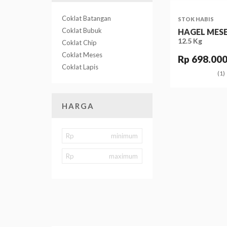
Coklat Batangan
STOK HABIS
Coklat Bubuk
HAGEL MES
12.5 Kg
Coklat Chip
Coklat Meses
Rp 698.00
Coklat Lapis
(1)
HARGA
Rp
Rp