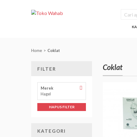
KA
Home
Coklat
Coklat
FILTER
Hapus
Merek
Filter
Hagel
Merek
HAPUS FILTER
KATEGORI