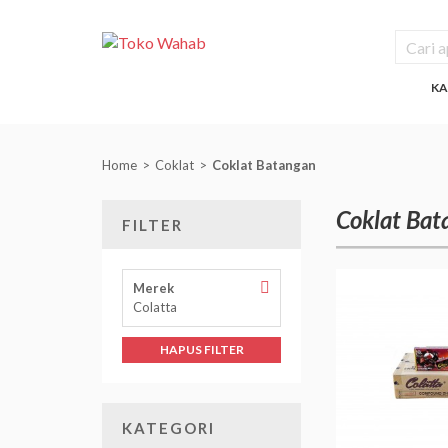
KA
Home
Coklat
Coklat Batangan
Coklat Bat
FILTER
Hapus
Merek
Filter
Colatta
Merek
HAPUS FILTER
KATEGORI