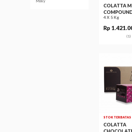
Milky
COLATTA M
COMPOUN
4 X 5 Kg
Rp 1.421.0
(1)
STOK TERBATAS
COLATTA
CHOCOLATE