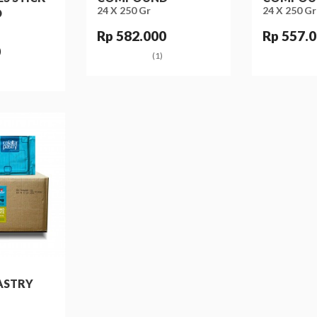
24 X 250 Gr
24 X 250 Gr
D
Rp 582.000
Rp 557.
0
(1)
ASTRY