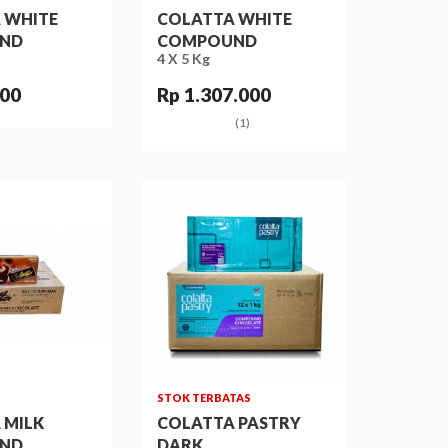
 WHITE
COLATTA WHITE
ND
COMPOUND
4 X 5 Kg
000
Rp 1.307.000
(1)
STOK TERBATAS
 MILK
COLATTA PASTRY
ND
DARK