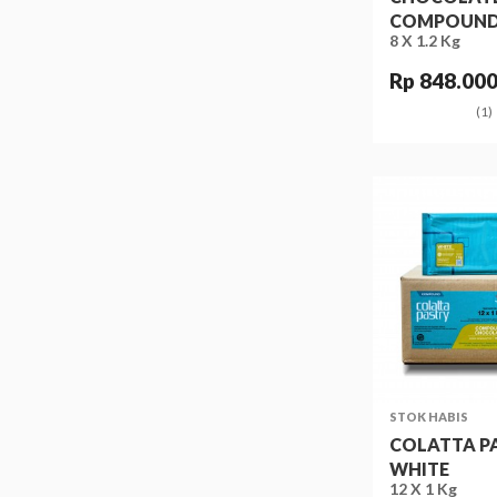
COMPOUN
8 X 1.2 Kg
Rp 848.00
(1)
STOK HABIS
COLATTA P
WHITE
12 X 1 Kg