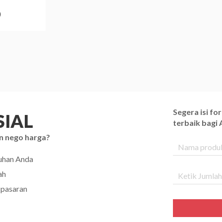
0
Segera isi f
IAL
terbaik bagi
n nego harga?
tuhan Anda
ah
 pasaran