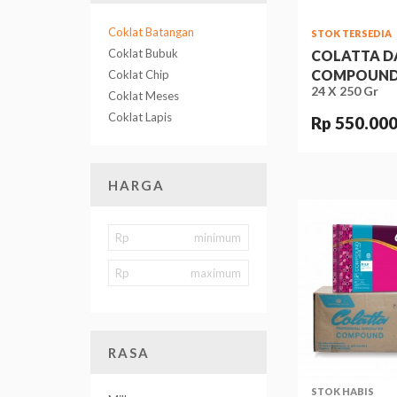
Coklat Batangan
STOK TERSEDIA
Coklat Bubuk
COLATTA D
COMPOUN
Coklat Chip
24 X 250 Gr
Coklat Meses
Coklat Lapis
Rp 550.00
HARGA
Rp
Rp
RASA
STOK HABIS