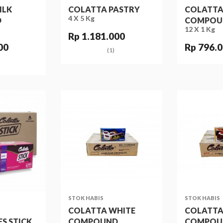
ILK
COLATTA PASTRY
COLATTA
4 X 5 Kg
D
COMPOU
12 X 1 Kg
Rp 1.181.000
00
Rp 796.
(1)
STOK HABIS
STOK HABIS
COLATTA WHITE
COLATTA
S STICK
COMPOUND
COMPOU