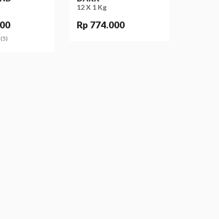
12 X 1 Kg
000
Rp 774.000
(5)