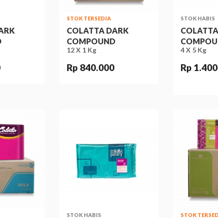
STOK TERSEDIA
STOK HABIS
ARK
COLATTA DARK
COLATTA
D
COMPOUND
COMPOU
12 X 1 Kg
4 X 5 Kg
0
Rp 840.000
Rp 1.400
STOK HABIS
STOK TERSED