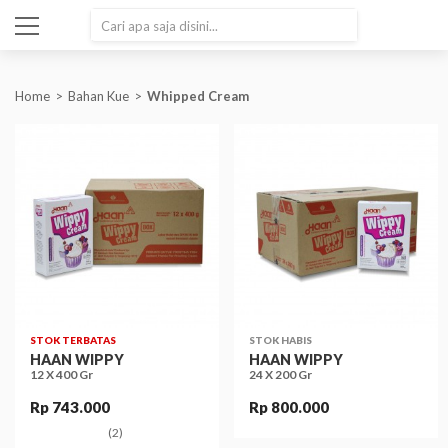
SEARCH
Home
Bahan Kue
Whipped Cream
STOK TERBATAS
STOK HABIS
HAAN WIPPY
HAAN WIPPY
12 X 400 Gr
24 X 200 Gr
Rp 743.000
Rp 800.000
(2)