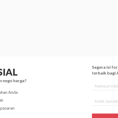
Segera isi f
IAL
terbaik bagi
n nego harga?
tuhan Anda
ah
 pasaran