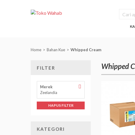
KA
Home
Bahan Kue
Whipped Cream
Whipped 
FILTER
Hapus
Merek
Filter
Zeelandia
Merek
HAPUS FILTER
KATEGORI