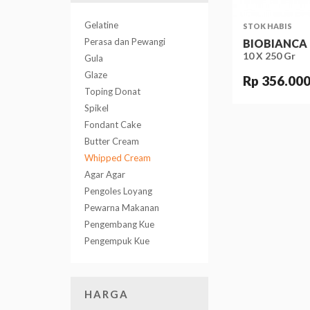
Gelatine
STOK HABIS
Perasa dan Pewangi
BIOBIANCA
10 X 250 Gr
Gula
Glaze
Rp 356.00
Toping Donat
Spikel
Fondant Cake
Butter Cream
Whipped Cream
Agar Agar
Pengoles Loyang
Pewarna Makanan
Pengembang Kue
Pengempuk Kue
HARGA