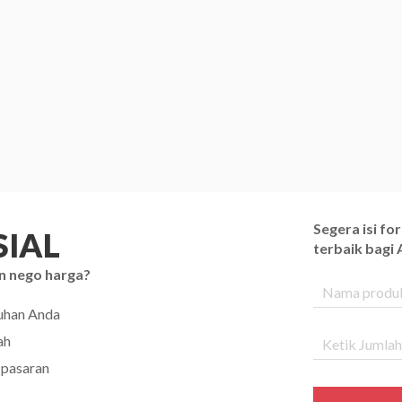
Segera isi f
IAL
terbaik bagi
n nego harga?
tuhan Anda
ah
 pasaran