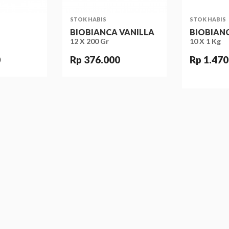
STOK HABIS
STOK HABIS
BIOBIANCA VANILLA
BIOBIAN
12 X 200 Gr
10 X 1 Kg
0
Rp 376.000
Rp 1.470