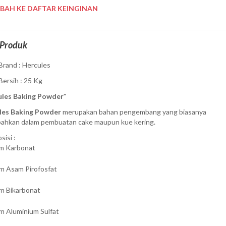
BAH KE DAFTAR KEINGINAN
 Produk
rand : Hercules
Bersih : 25 Kg
ules Baking Powder
"
les Baking Powder
merupakan bahan pengembang yang biasanya
bahkan dalam pembuatan cake maupun kue kering.
isi :
um Karbonat
m Asam Pirofosfat
m Bikarbonat
m Aluminium Sulfat