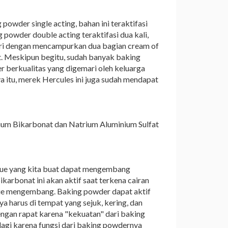
owder single acting, bahan ini teraktifasi
powder double acting teraktifasi dua kali,
ri dengan mencampurkan dua bagian cream of
it. Meskipun begitu, sudah banyak baking
r berkualitas yang digemari oleh keluarga
ya itu, merek Hercules ini juga sudah mendapat
rium Bikarbonat dan Natrium Aluminium Sulfat
 kue yang kita buat dapat mengembang
rbonat ini akan aktif saat terkena cairan
kue mengembang. Baking powder dapat aktif
 harus di tempat yang sejuk, kering, dan
engan rapat karena "kekuatan" dari baking
 lagi karena fungsi dari baking powdernya