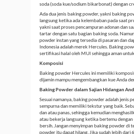
soda (soda kue/sodium bikarbonat) dengan crea
Ada dua jenis baking powder, yakni baking pow
langsung ketika ada kelembaban pada saat pro
yakni saat proses pencampuran adonan dan s
tartar dengan satu bagian baking soda. Namun
powder instan yang tersedia di pasaran dan d
Indonesia adalah merek Hercules. Baking powder
sertifikasi halal oleh MUI sehingga aman untu
Komposisi
Baking powder Hercules ini memiliki komposis
dijamin mampu mengembangkan kue Anda deng
Baking Powder dalam Sajian Hidangan An
Sesuai namanya, baking powder adalah jenis 
sempurna dan memiliki tekstur yang baik. Se
dan atau panas, sehingga kemudian menghasil
atau bekerja langsung ketika bertemu dengan c
bersih. Jangan menyimpan baking powder di te
powder itu dapat hilang. Jika sudah lebih dar