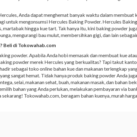
rcules, Anda dapat menghemat banyak waktu dalam membuat kue 
lagi untuk mengonsumsi Hercules Baking Powder. Hercules Bakin
 martabak hingga kue tart. Tak hanya itu, kini baking powder jug
nga, mengurangi bau mulut, membersihkan gigi, dan lain sebagain
? Beli di Tokowahab.com
baking powder. Apabila Anda hobi memasak dan membuat kue atau 
ing powder merek Hercules yang berkualitas? Tapi takut kantong
ir sebagai toko online bahan kue dan makanan terlengkap yan
yang sangat hemat. Tidak hanya produk baking powder Anda ju
mentega, selai, makanan sehat, buah, makanan masak, dan bahan be
emilih bahan yang Anda perlukan, melakukan pembayaran via bank 
nja sekarang! Tokowahab.com, beragam bahan kuenya, murah harg