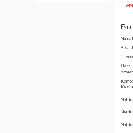
TAM
Fitur
Nama B
Berat 
"
Herc
Hercu
ditam
Kompos
Kalsi
Natriu
Natriu
Natriu