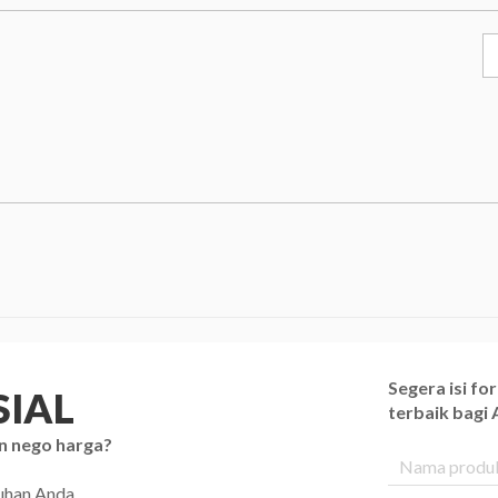
Segera isi f
IAL
terbaik bagi
n nego harga?
tuhan Anda