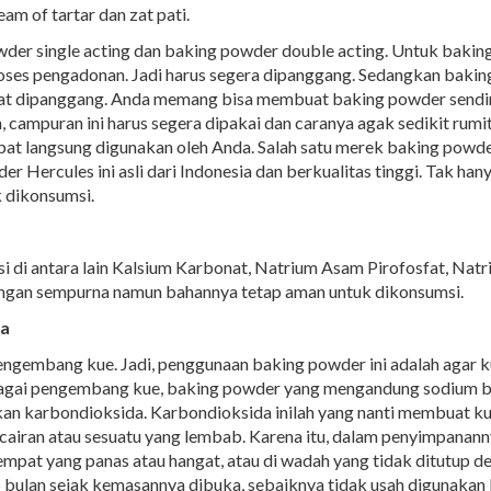
m of tartar dan zat pati.
der single acting dan baking powder double acting. Untuk baking p
ses pengadonan. Jadi harus segera dipanggang. Sedangkan baking 
aat dipanggang. Anda memang bisa membuat baking powder sendi
, campuran ini harus segera dipakai dan caranya agak sedikit rum
apat langsung digunakan oleh Anda. Salah satu merek baking powde
 Hercules ini asli dari Indonesia dan berkualitas tinggi. Tak han
k dikonsumsi.
i di antara lain Kalsium Karbonat, Natrium Asam Pirofosfat, Nat
an sempurna namun bahannya tetap aman untuk dikonsumsi.
da
pengembang kue. Jadi, penggunaan baking powder ini adalah agar
bagai pengembang kue, baking powder yang mengandung sodium bika
kan karbondioksida. Karbondioksida inilah yang nanti membuat 
airan atau sesuatu yang lembab. Karena itu, dalam penyimpanannya
mpat yang panas atau hangat, atau di wadah yang tidak ditutup d
i 6 bulan sejak kemasannya dibuka, sebaiknya tidak usah digunakan