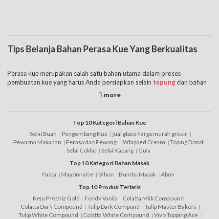
Tips Belanja Bahan Perasa Kue Yang Berkualitas
Perasa kue merupakan salah satu bahan utama dalam proses
pembuatan kue yang harus Anda persiapkan selain
tepung
dan bahan
yang lain. Ada banyak sekali daftar bahan-bahan utama yang digunakan
untuk membuat kue. Apalagi jika Anda memang sudah punya rencana
dari awal untuk membuat roti misalnya maka perlu perasa roti yang
bagus.
Top 10 Kategori Bahan Kue
Selai Buah
Pengembang Kue
jual glaze harga murah grosir
Sebagai contohnya adalah ketika Anda ingin tahu daftar harga perasa
Pewarna Makanan
Perasa dan Pewangi
Whipped Cream
Toping Donat
kue, sangat mudah sekali karena bisa Anda lihat secara online. Untuk
Selai Coklat
Selai Kacang
Gula
daftar perasa kue juga pastinya antara satu toko dengan yang lain juga
Top 10 Kategori Bahan Masak
akan berbeda. untuk itu, berikut ini adalah tips untuk belanja bahan kue
Pasta
Mayonnaise
Bihun
Bumbu Masak
Abon
jenis perasa untuk kue yang bisa disimak agar nantinya Anda bisa
memilihnya dengan benar, yaitu:
Top 10 Produk Terlaris
Keju Prochiz Gold
Fondx Vanila
Colatta Milk Compound
• Pastikan Anda pilih daftar harga perasa kue yang halal jika Anda
Colatta Dark Compound
Tulip Dark Compund
Tulip Master Bakers
Muslim.
Tulip White Compound
Colatta White Compound
Vivo Topping Ace