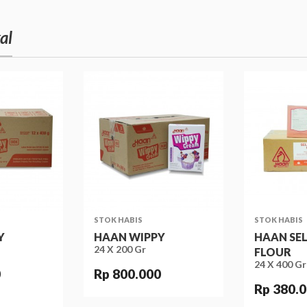
al
STOK HABIS
STOK HABIS
Y
HAAN WIPPY
HAAN SEL
24 X 200 Gr
FLOUR
24 X 400 Gr
0
Rp 800.000
Rp 380.