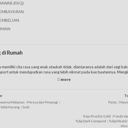
JAWAB (FAQ)
PEMBAYARAN
EMBELIAN
IMAN
g di Rumah
 memiliki cita rasa yang enak ataukah tidak, diantaranya adalah dari segi b
port untuk mendapatkan rasa yang lebih nikmat pada kue buatannya. Menging
angan ragu menggunakan produk
bahan kue terbaik
guna menunjang kebutuha
mat biaya pengeluaran, apalagi bagi mereka yang memiliki usaha di bidang
an produk import. Namun juga tak perlu khawatir karena Anda tetap bisa me
ue
To
ewarna Makanan
Perasa dan Pewangi
Pasta
Mayo
Selai Kacang
Gula
 bahan kue dalam negeri yang namanya sudah sangat terkenal, bahkan juga die
rtimbangkan beberapa nama yang pada dasarnya sudah cukup populer di tel
Keju Prochiz Gold
Fondx Van
Tulip Dark Compund
Tulip Master
Vivo