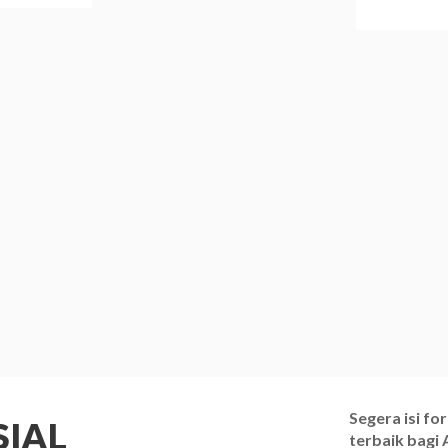
Segera isi f
IAL
terbaik bagi