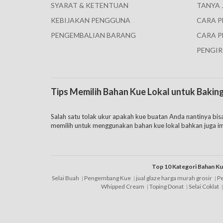
SYARAT & KETENTUAN
TANYA 
KEBIJAKAN PENGGUNA
CARA 
PENGEMBALIAN BARANG
CARA P
PENGIR
Tips Memilih Bahan Kue Lokal untuk Bakin
Salah satu tolak ukur apakah kue buatan Anda nantinya bisa
memilih untuk menggunakan bahan kue lokal bahkan juga im
mempengaruhi cita rasa dari sebuah makanan. Untuk itu j
Hanya saja memang tak jarang beberapa orang untuk menghe
memang harga bahan kue lokal jauh lebih murah dibandingk
Top 10 Kategori Bahan K
beberapa tips berikut ini, yaitu:
Selai Buah
Pengembang Kue
jual glaze harga murah grosir
P
Whipped Cream
Toping Donat
Selai Coklat
1. Pilihlah
brand
yang sudah terkenal, banyak diantara merk
meremehkan produk sendiri, ada baiknya bagi Anda mempe