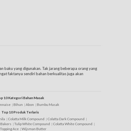
ahan baku yang digunakan. Tak jarang beberapa orang yang
at faktanya sendiri bahan berkualitas juga akan
n baking Anda.
 bakery memilih menggunakan bahan lokal saja, mengingat
ndapatkan produk lokal dengan kualitas terbaik lewat
p 10 Kategori Bahan Masak
nnaise
Bihun
Abon
Bumbu Masak
Top 10 Produk Terlaris
kspor hingga ke luar negeri. Untuk itu jangan langsung
inga.
ila
Colatta Milk Compound
Colatta Dark Compound
 Bakers
Tulip White Compound
Colatta White Compound
 Topping Ace
Wijsman Butter