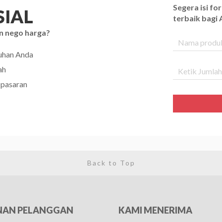
Segera isi f
IAL
terbaik bagi
n nego harga?
tuhan Anda
ah
 pasaran
Back to Top
NAN PELANGGAN
KAMI MENERIMA