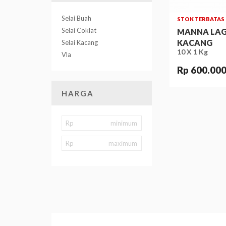
Selai Buah
STOK TERBATAS
Selai Coklat
MANNA LAGI
KACANG
Selai Kacang
10 X 1 Kg
Vla
Rp 600.00
HARGA
Rp
Rp