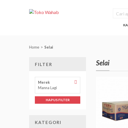
KA
Home
Selai
Selai
FILTER
Hapus
Merek
Filter
Manna Lagi
Merek
HAPUS FILTER
KATEGORI