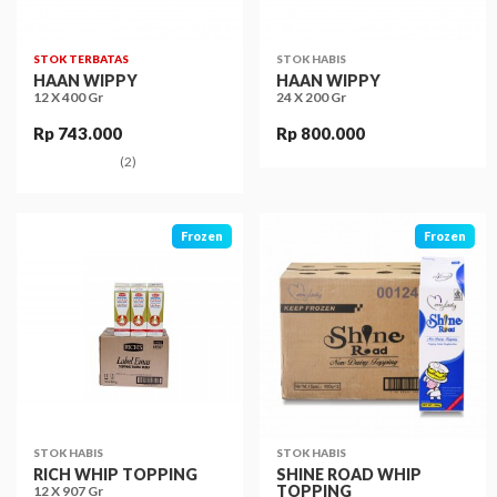
STOK TERBATAS
STOK HABIS
HAAN WIPPY
HAAN WIPPY
12 X 400 Gr
24 X 200 Gr
Rp 743.000
Rp 800.000
(2)
Frozen
Frozen
STOK HABIS
STOK HABIS
RICH WHIP TOPPING
SHINE ROAD WHIP
TOPPING
12 X 907 Gr