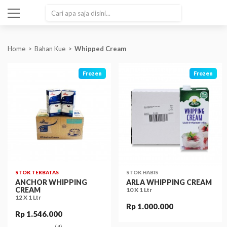
SEARCH
Home
Bahan Kue
Whipped Cream
Frozen
Frozen
STOK TERBATAS
STOK HABIS
ANCHOR WHIPPING
ARLA WHIPPING CREAM
CREAM
10 X 1 Ltr
12 X 1 Ltr
Rp 1.000.000
Rp 1.546.000
(4)