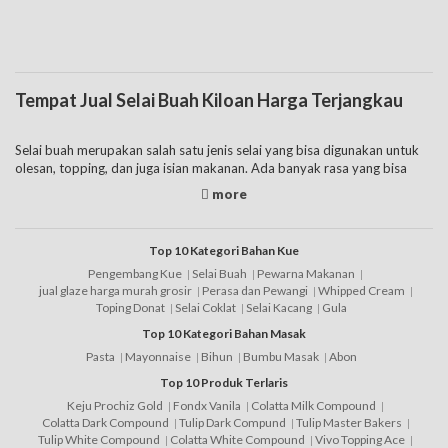
Tempat Jual Selai Buah Kiloan Harga Terjangkau
Selai buah merupakan salah satu jenis selai yang bisa digunakan untuk
olesan, topping, dan juga isian makanan. Ada banyak rasa yang bisa
dipilih sesuai selera dan kebutuhan mulai dari selai pisang, selai mangga,
selai anggur, selai strawberry,
selai nanas
, dan buah lainnya. Berbagai
rasa tersebut cocok digunakan untuk olesan roti, olesan pancake, bahan
isian cake, dan juga topping es krim.
Top 10 Kategori Bahan Kue
Pengembang Kue
Selai Buah
Pewarna Makanan
Pada selai dan jenis lainnya mempunyai kandungan gula. Sehingga
jual glaze harga murah grosir
Perasa dan Pewangi
Whipped Cream
hindari untuk mengonsumsinya dalam jumlah yang banyak. Bagi yang
Toping Donat
Selai Coklat
Selai Kacang
Gula
sedang menjalankan diet bisa untuk memilih jenis selai buah untuk diet
Top 10 Kategori Bahan Masak
dengan kandungan rendah gula. Jenis tersebut mempunyai cara
Pasta
Mayonnaise
Bihun
Bumbu Masak
Abon
membuat selai buah dengan proses pembuatan selai yang lebih alami
dan rendah gula. Sehingga bagi yang sedang diet tetapi bisa
Top 10 Produk Terlaris
menggunakan selai agar roti lebih enak. Akan tetapi jenis ini tentunya
Keju Prochiz Gold
Fondx Vanila
Colatta Milk Compound
mempunyai harga selai buah yang lebih mahal dibandingkan selai buah
Colatta Dark Compound
Tulip Dark Compund
Tulip Master Bakers
buahan yang ditawarkan di pasaran pada umumnya.
Tulip White Compound
Colatta White Compound
Vivo Topping Ace