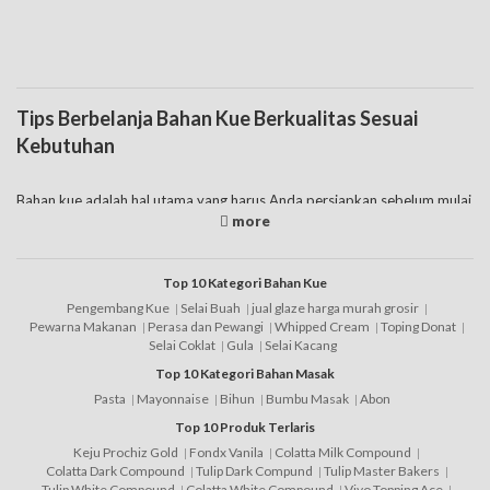
Tips Berbelanja Bahan Kue Berkualitas Sesuai
Kebutuhan
Bahan kue adalah hal utama yang harus Anda persiapkan sebelum mulai
eksekusi pembuatannya. Pada dasarnya seperti yang diketahui
memang daftar bahan kue yang dijual di pasaran ada banyak sekali
jenisnya, tentunya fungsinya berbeda-beda. Anda jual bahan kue
produk impor, bahan kue murah
merk
lokal sampai dengan bahan kue
Top 10 Kategori Bahan Kue
online juga tersedia saat ini. jadi tinggal pilah-pilih saja yang sesuai
Pengembang Kue
Selai Buah
jual glaze harga murah grosir
dengan kebutuhan.
Pewarna Makanan
Perasa dan Pewangi
Whipped Cream
Toping Donat
Selai Coklat
Gula
Selai Kacang
Namun juga harus diketahui bahwa tak semua toko menjual secara
Top 10 Kategori Bahan Masak
eceran. Banyak diantaranya yang jual bahan kue grosir, sehingga harus
dicek terlebih dahulu sebelum membelinya. Berbicara mengenai harga
Pasta
Mayonnaise
Bihun
Bumbu Masak
Abon
bahan kue tersebut juga bervariatif, dimana memang ada daftar harga
Top 10 Produk Terlaris
bahan kue murah, namun juga ada yang menawarkan harga cukup
Keju Prochiz Gold
Fondx Vanila
Colatta Milk Compound
mahal, tergantung dari merknya. Adapun beberapa tipsnya bagi Anda
Colatta Dark Compound
Tulip Dark Compund
Tulip Master Bakers
dalam berbelanja produk tersebut, yaitu:
Tulip White Compound
Colatta White Compound
Vivo Topping Ace