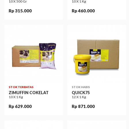
10 X 500 Gr
10 X 1 Kg
Rp 315.000
Rp 460.000
STOK TERBATAS
STOK HABIS
ZIMUFFIN COKELAT
QUICK75
10 X 1 Kg
12 X 1 Kg
Rp 629.000
Rp 871.000