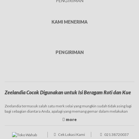
PENGIRIMAN
KAMI MENERIMA
PENGIRIMAN
Zeelandia Cocok Digunakan untuk Isi Beragam Roti dan Kue
Zeelandia termasuk salah satu merk selai yang mungkin sudah tidak asing lagi
bagi sebagian diantara Anda, apalagi yang memang gemar dalam melakukan
baking. Brand yang satu ini memang sudah terkenal sejak lama dan juga banyak
digunakan. Produk Zeelandia ini sendiri varian atau jenisnya tergolong cukup
banyak, sehingga nantinya dapat disesuaikan dengan kebutuhan. Selai
Zeelandia hadir di pasaran dalam ukuran yang beragam, diantaranya adalah
Cek Lokasi Kami
021 38720037
kiloan, namun juga ada repack dalam ukuran lebih kecil atau dijual curah.