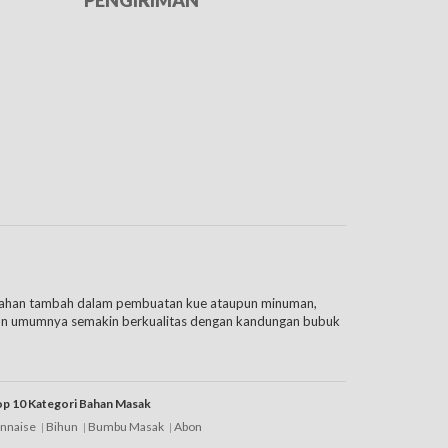
PENGIRIMAN
i bahan tambah dalam pembuatan kue ataupun minuman,
mun umumnya semakin berkualitas dengan kandungan bubuk
p 10 Kategori Bahan Masak
nnaise
Bihun
Bumbu Masak
Abon
ndasi bagi Anda misalnya
Van Houten
, ChefMate ataupun