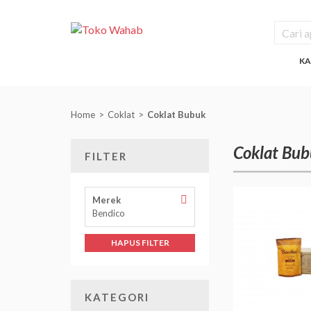
KA
Home
Coklat
Coklat Bubuk
Coklat Bu
FILTER
Hapus
Merek
Filter
Bendico
Merek
HAPUS FILTER
KATEGORI