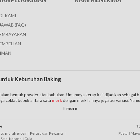
NAN PELANGGAN
KAMI MENERIMA
I KAMI
JAWAB (FAQ)
PEMBAYARAN
EMBELIAN
IMAN
s untuk Kebutuhan Baking
h dalam bentuk powder atau bubukan. Umumnya kerap kali dijadikan sebaga
ga coklat bubuk antara satu
merk
dengan merk lainnya juga bervariasi. Na
ahal.
ngan, berikut ini ada beberapa tipsnya bagi Anda, yaitu:
ue
To
arga murah grosir
Perasa dan Pewangi
Pasta
Mayo
terkenal yang memang sudah tak diragukan lagi rasanya bisa menjadi rekome
Selai Kacang
Gula