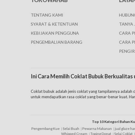
TOKOWAHAB
LAYA
TENTANG KAMI
HUBUNG
SYARAT & KETENTUAN
TANYA 
KEBIJAKAN PENGGUNA
CARA 
PENGEMBALIAN BARANG
CARA P
PENGIR
Ini Cara Memilih Coklat Bubuk Berkualita
Coklat bubuk adalah jenis coklat yang tampilannya adala
untuk mendapatkan rasa coklat yang benar-benar kuat. Har
coklat atau cacao tinggi, maka harganya juga jadi semakin m
Pilih-pilih bubuk coklat yang enak juga tidak boleh sembara
Top 10 Kategori Bahan K
Pengembang Kue
Selai Buah
Pewarna Makanan
jual glaze h
1. Perhatikan merk coklat bubuk tersebut, beberapa merk 
Whipped Cream
Toping Donat
Selai Coklat