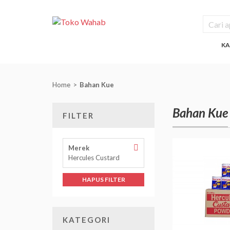
KA
Home
Bahan Kue
Bahan Kue
FILTER
Hapus
Merek
Filter
Hercules Custard
Merek
HAPUS FILTER
KATEGORI