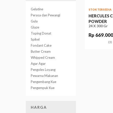
Gelatine
STOK TERSEDIA
Perasa dan Pewangi
HERCULES 
POWDER
Gula
24 X 300 Gr
Glaze
Toping Donat
Rp 669.00
Spikel
(3)
Fondant Cake
Butter Cream
Whipped Cream
Agar Agar
Pengoles Loyang
Pewarna Makanan
Pengembang Kue
Pengempuk Kue
HARGA