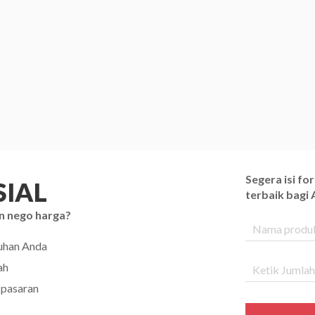
Segera isi f
IAL
terbaik bagi
n nego harga?
tuhan Anda
ah
 pasaran