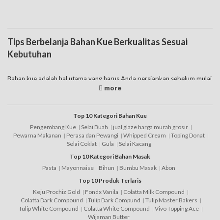
Tips Berbelanja Bahan Kue Berkualitas Sesuai
Kebutuhan
Bahan kue adalah hal utama yang harus Anda persiapkan sebelum mulai
eksekusi pembuatannya. Pada dasarnya seperti yang diketahui
memang daftar bahan kue yang dijual di pasaran ada banyak sekali
jenisnya, tentunya fungsinya berbeda-beda. Anda jual bahan kue
produk impor, bahan kue murah
merk
lokal sampai dengan bahan kue
Top 10 Kategori Bahan Kue
online juga tersedia saat ini. jadi tinggal pilah-pilih saja yang sesuai
Pengembang Kue
Selai Buah
jual glaze harga murah grosir
dengan kebutuhan.
Pewarna Makanan
Perasa dan Pewangi
Whipped Cream
Toping Donat
Selai Coklat
Gula
Selai Kacang
Namun juga harus diketahui bahwa tak semua toko menjual secara
Top 10 Kategori Bahan Masak
eceran. Banyak diantaranya yang jual bahan kue grosir, sehingga harus
dicek terlebih dahulu sebelum membelinya. Berbicara mengenai harga
Pasta
Mayonnaise
Bihun
Bumbu Masak
Abon
bahan kue tersebut juga bervariatif, dimana memang ada daftar harga
Top 10 Produk Terlaris
bahan kue murah, namun juga ada yang menawarkan harga cukup
Keju Prochiz Gold
Fondx Vanila
Colatta Milk Compound
mahal, tergantung dari merknya. Adapun beberapa tipsnya bagi Anda
Colatta Dark Compound
Tulip Dark Compund
Tulip Master Bakers
dalam berbelanja produk tersebut, yaitu:
Tulip White Compound
Colatta White Compound
Vivo Topping Ace
Wijsman Butter
1. Pastikan memilih bahan kue halal, apalagi untuk masyarakat