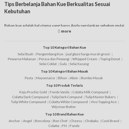
Tips Berbelanja Bahan Kue Berkualitas Sesuai
Kebutuhan
Bahan kue adalah hal utama yang harus Anda persiapkan sebelum mulai
eksekusi pembuatannya. Pada dasarnya seperti yang diketahui
memang daftar bahan kue yang dijual di pasaran ada banyak sekali
jenisnya, tentunya fungsinya berbeda-beda. Anda jual bahan kue
produk impor, bahan kue murah
merk
lokal sampai dengan bahan kue
Top 10 Kategori Bahan Kue
online juga tersedia saat ini. jadi tinggal pilah-pilih saja yang sesuai
Selai Buah
Pengembang Kue
jual glaze harga murah grosir
dengan kebutuhan.
Pewarna Makanan
Perasa dan Pewangi
Whipped Cream
Toping Donat
Selai Coklat
Gula
Selai Kacang
Namun juga harus diketahui bahwa tak semua toko menjual secara
Top 10 Kategori Bahan Masak
eceran. Banyak diantaranya yang jual bahan kue grosir, sehingga harus
dicek terlebih dahulu sebelum membelinya. Berbicara mengenai harga
Pasta
Mayonnaise
Bihun
Abon
Bumbu Masak
bahan kue tersebut juga bervariatif, dimana memang ada daftar harga
Top 10 Produk Terlaris
bahan kue murah, namun juga ada yang menawarkan harga cukup
Keju Prochiz Gold
Fondx Vanila
Colatta Milk Compound
mahal, tergantung dari merknya. Adapun beberapa tipsnya bagi Anda
Colatta Dark Compound
Tulip Dark Compund
Tulip Master Bakers
dalam berbelanja produk tersebut, yaitu:
Tulip White Compound
Colatta White Compound
Vivo Topping Ace
Wijsman Butter
1. Pastikan memilih bahan kue halal, apalagi untuk masyarakat
Indonesia yang mayoritas muslim, karena jika menggunakan bahan yang
Top 10 Brand Bahan Kue
tidak halal, sedangkan segmen pasar Anda juga termasuk muslim,
Anchor
Angel
Bensdorp
Bon Chef
Cheesy
Chobaku
Cock Brand
tentunya akan jadi masalah dikemudian hari.
Colatta
FN
Fondx