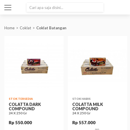
SEARCH
Home
Coklat
Coklat Batangan
STOK TERSEDIA
STOK HABIS
COLATTA DARK
COLATTA MILK
COMPOUND
COMPOUND
24 X 250 Gr
24 X 250 Gr
Rp 550.000
Rp 557.000
(5)