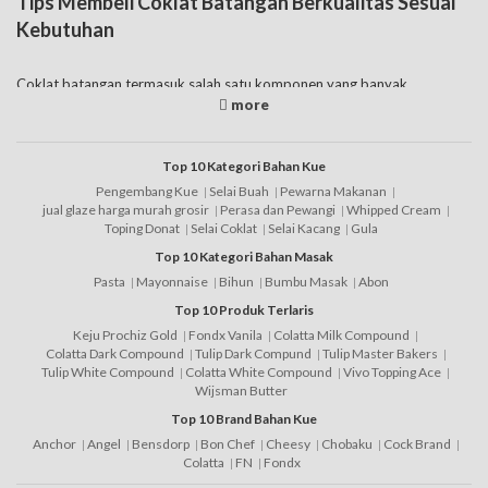
Tips Membeli Coklat Batangan Berkualitas Sesuai
Kebutuhan
Coklat batangan termasuk salah satu komponen yang banyak
ditambahkan dalam pembuatan kue maupun minuman. Apalagi pada
dasarnya memang banyak orang menyukai rasa coklat. Harga coklat
batangan ini sendiri juga tergolong bervariasi, baik itu coklat batangan
untuk kue maupun yang digunakan untuk minuman. Namun jika Anda
Top 10 Kategori Bahan Kue
menginginkan
coklat
batangan murah juga tak perlu khawatir karena
Pengembang Kue
Selai Buah
Pewarna Makanan
memang banyak tersedia di pasaran.
jual glaze harga murah grosir
Perasa dan Pewangi
Whipped Cream
Toping Donat
Selai Coklat
Selai Kacang
Gula
Untuk mendapatkan coklat batangan yang enak sesuai dengan
Top 10 Kategori Bahan Masak
kebutuhan, maka berikut ini beberapa tips bagi Anda dalam
Pasta
Mayonnaise
Bihun
Bumbu Masak
Abon
memilihnya, yaitu:
Top 10 Produk Terlaris
Keju Prochiz Gold
Fondx Vanila
Colatta Milk Compound
1. Belilah sesuai dengan kebutuhan Anda, apakah dijadikan sebagai
Colatta Dark Compound
Tulip Dark Compund
Tulip Master Bakers
bahan campuran kue,
minuman
ataupun topping. Misalnya untuk
Tulip White Compound
Colatta White Compound
Vivo Topping Ace
topping sendiri tak jarang yang menggunakan coklat batangan warna-
Wijsman Butter
warni agar lebih cantik.
Top 10 Brand Bahan Kue
Anchor
Angel
Bensdorp
Bon Chef
Cheesy
Chobaku
Cock Brand
2. Pertimbangkan harga, pemilihan harga juga tak kalah penting karena
Colatta
FN
Fondx
akan disesuaikan dengan budget yang Anda miliki. Misalnya ketika ingin