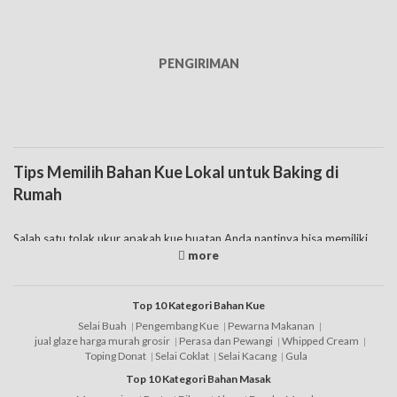
PENGIRIMAN
Tips Memilih Bahan Kue Lokal untuk Baking di
Rumah
Salah satu tolak ukur apakah kue buatan Anda nantinya bisa memiliki
cita rasa yang enak ataukah tidak, diantaranya adalah dari segi bahan
baku yang digunakan. Tak jarang beberapa orang yang memilih untuk
menggunakan bahan kue lokal bahkan juga import untuk mendapatkan
rasa yang lebih nikmat pada kue buatannya. Mengingat faktanya sendiri
Top 10 Kategori Bahan Kue
bahan berkualitas juga akan mempengaruhi cita rasa dari sebuah
Selai Buah
Pengembang Kue
Pewarna Makanan
makanan. Untuk itu jangan ragu menggunakan produk
bahan kue
jual glaze harga murah grosir
Perasa dan Pewangi
Whipped Cream
terbaik
guna menunjang kebutuhan baking Anda.
Toping Donat
Selai Coklat
Selai Kacang
Gula
Top 10 Kategori Bahan Masak
Hanya saja memang tak jarang beberapa orang untuk menghemat biaya