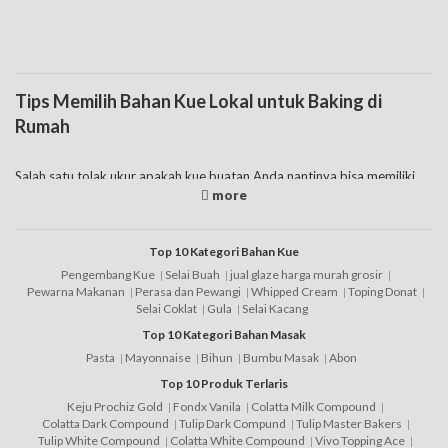
Tips Memilih Bahan Kue Lokal untuk Baking di
Rumah
Salah satu tolak ukur apakah kue buatan Anda nantinya bisa memiliki
cita rasa yang enak ataukah tidak, diantaranya adalah dari segi bahan
baku yang digunakan. Tak jarang beberapa orang yang memilih untuk
menggunakan bahan kue lokal bahkan juga import untuk mendapatkan
rasa yang lebih nikmat pada kue buatannya. Mengingat faktanya sendiri
Top 10 Kategori Bahan Kue
bahan berkualitas juga akan mempengaruhi cita rasa dari sebuah
Pengembang Kue
Selai Buah
jual glaze harga murah grosir
makanan. Untuk itu jangan ragu menggunakan produk
bahan kue
Pewarna Makanan
Perasa dan Pewangi
Whipped Cream
Toping Donat
terbaik
guna menunjang kebutuhan baking Anda.
Selai Coklat
Gula
Selai Kacang
Top 10 Kategori Bahan Masak
Hanya saja memang tak jarang beberapa orang untuk menghemat biaya
pengeluaran, apalagi bagi mereka yang memiliki usaha di bidang bakery
Pasta
Mayonnaise
Bihun
Bumbu Masak
Abon
memilih menggunakan bahan lokal saja, mengingat memang harga
Top 10 Produk Terlaris
bahan kue lokal jauh lebih murah dibandingkan produk import. Namun
Keju Prochiz Gold
Fondx Vanila
Colatta Milk Compound
juga tak perlu khawatir karena Anda tetap bisa mendapatkan produk
Colatta Dark Compound
Tulip Dark Compund
Tulip Master Bakers
lokal dengan kualitas terbaik lewat beberapa tips berikut ini, yaitu:
Tulip White Compound
Colatta White Compound
Vivo Topping Ace