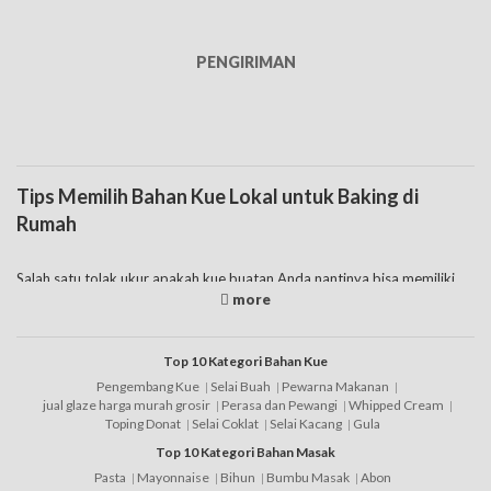
PENGIRIMAN
Tips Memilih Bahan Kue Lokal untuk Baking di
Rumah
Salah satu tolak ukur apakah kue buatan Anda nantinya bisa memiliki
cita rasa yang enak ataukah tidak, diantaranya adalah dari segi bahan
baku yang digunakan. Tak jarang beberapa orang yang memilih untuk
menggunakan bahan kue lokal bahkan juga import untuk mendapatkan
rasa yang lebih nikmat pada kue buatannya. Mengingat faktanya sendiri
Top 10 Kategori Bahan Kue
bahan berkualitas juga akan mempengaruhi cita rasa dari sebuah
Pengembang Kue
Selai Buah
Pewarna Makanan
makanan. Untuk itu jangan ragu menggunakan produk
bahan kue
jual glaze harga murah grosir
Perasa dan Pewangi
Whipped Cream
terbaik
guna menunjang kebutuhan baking Anda.
Toping Donat
Selai Coklat
Selai Kacang
Gula
Top 10 Kategori Bahan Masak
Hanya saja memang tak jarang beberapa orang untuk menghemat biaya
pengeluaran, apalagi bagi mereka yang memiliki usaha di bidang bakery
Pasta
Mayonnaise
Bihun
Bumbu Masak
Abon