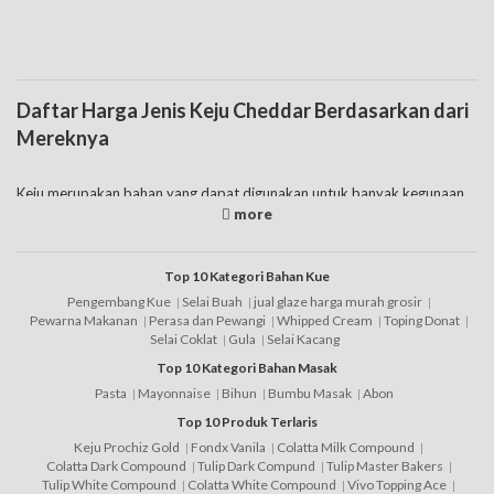
Daftar Harga Jenis Keju Cheddar Berdasarkan dari
Mereknya
Keju merupakan bahan yang dapat digunakan untuk banyak kegunaan.
Harga keju sendiri bisa disesuaikan dari jenis yang akan dipilih di
pasaran. Untuk daftar harga keju murah adalah yang mudah ditemukan
di minimarket dan banyak digunakan untuk olahan makanan. Salah satu
daftar harga keju yang terjangkau dan mudah dibeli tersebut adalah
Top 10 Kategori Bahan Kue
cheddar. Jenis keju cheddar ini menawarkan banyak merk keju yang bisa
Pengembang Kue
Selai Buah
jual glaze harga murah grosir
dipilih sesuai dengan budget yang dipunyai dan rasa yang dihasilkan.
Pewarna Makanan
Perasa dan Pewangi
Whipped Cream
Toping Donat
Selai Coklat
Gula
Selai Kacang
Cheddar keju adalah seperti yang telah dijelaskan mempunyai harga
Top 10 Kategori Bahan Masak
keju murah. Selain itu beberapa karakteristik lainnya dari jenis yang satu
ini adalah:
Pasta
Mayonnaise
Bihun
Bumbu Masak
Abon
Top 10 Produk Terlaris
• Cheddar merupakan jenis yang mempunyai tekstur tidak keras.
Keju Prochiz Gold
Fondx Vanila
Colatta Milk Compound
• Jenis ini mempunyai rasa yang kuat sehingga akan memberikan rasa
Colatta Dark Compound
Tulip Dark Compund
Tulip Master Bakers
yang dibutuhkan apabila digunakan untuk bahan olahan.
Tulip White Compound
Colatta White Compound
Vivo Topping Ace