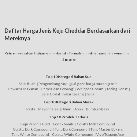
Daftar Harga Jenis Keju Cheddar Berdasarkan dari
Mereknya
Keju merupakan bahan yang dapat digunakan untuk banyak kegunaan.
Harga keju sendiri bisa disesuaikan dari jenis yang akan dipilih di
pasaran. Untuk daftar harga keju murah adalah yang mudah ditemukan
di minimarket dan banyak digunakan untuk olahan makanan. Salah satu
daftar harga keju yang terjangkau dan mudah dibeli tersebut adalah
Top 10 Kategori Bahan Kue
cheddar. Jenis keju cheddar ini menawarkan banyak merk keju yang bisa
Selai Buah
Pengembang Kue
jual glaze harga murah grosir
dipilih sesuai dengan budget yang dipunyai dan rasa yang dihasilkan.
Pewarna Makanan
Perasa dan Pewangi
Whipped Cream
Toping Donat
Selai Coklat
Selai Kacang
Gula
Cheddar keju adalah seperti yang telah dijelaskan mempunyai harga
Top 10 Kategori Bahan Masak
keju murah. Selain itu beberapa karakteristik lainnya dari jenis yang satu
ini adalah:
Pasta
Mayonnaise
Bihun
Abon
Bumbu Masak
Top 10 Produk Terlaris
• Cheddar merupakan jenis yang mempunyai tekstur tidak keras.
Keju Prochiz Gold
Fondx Vanila
Colatta Milk Compound
• Jenis ini mempunyai rasa yang kuat sehingga akan memberikan rasa
Colatta Dark Compound
Tulip Dark Compund
Tulip Master Bakers
yang dibutuhkan apabila digunakan untuk bahan olahan.
Tulip White Compound
Colatta White Compound
Vivo Topping Ace